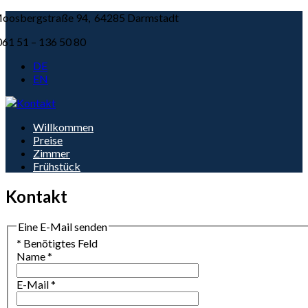
oosbergstraße 94, 64285 Darmstadt
061 51 – 136 50 80
DE
EN
Willkommen
Preise
Zimmer
Frühstück
Kontakt
Eine E-Mail senden
*
Benötigtes Feld
Name
*
E-Mail
*