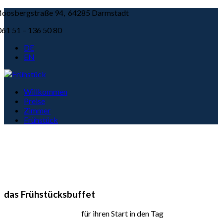
oosbergstraße 94, 64285 Darmstadt
061 51 – 136 50 80
DE
EN
Willkommen
Preise
Zimmer
Frühstück
das Frühstücksbuffet
für ihren Start in den Tag