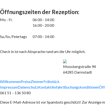
Öffnungszeiten der Rezeption:
Mo - Fr.
06:00 - 14:00
16:00 - 20:00
Sa./So./Feiertags
07:00 - 14:00
Check in ist nach Absprache rund um die Uhr möglich.
Moosbergstraße 94
64285 Darmstadt
Willkommen
Preise
Zimmer
Frühstück
Impressum
Datenschutz
Kontakt
Anfahrt
Buchungskonditionen
Öff
061 51 – 136 50 80
Diese E-Mail-Adresse ist vor Spambots geschützt! Zur Anzeige mu