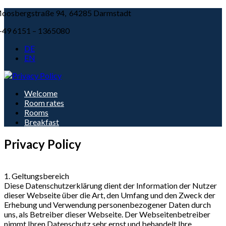
oosbergstraße 94, 64285 Darmstadt
+49 6151 – 1365080
DE
EN
Welcome
Room rates
Rooms
Breakfast
Privacy Policy
1. Geltungsbereich
Diese Datenschutzerklärung dient der Information der Nutzer
dieser Webseite über die Art, den Umfang und den Zweck der
Erhebung und Verwendung personenbezogener Daten durch
uns, als Betreiber dieser Webseite. Der Webseitenbetreiber
nimmt Ihren Datenschutz sehr ernst und behandelt Ihre